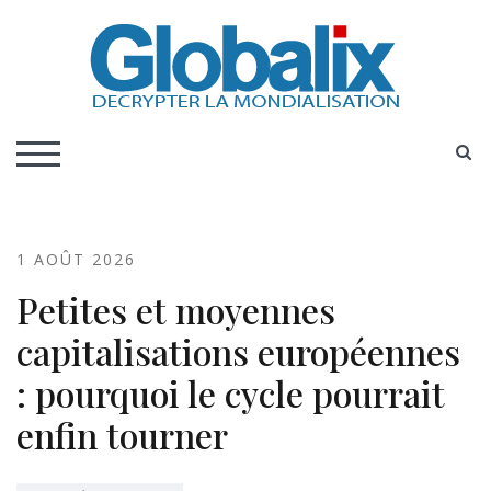
Skip
to
content
Globalix
DECRYPTER LA MONDIALISATION
S
TOGGLE MOBILE MENU
1 AOÛT 2026
Petites et moyennes
capitalisations européennes
: pourquoi le cycle pourrait
enfin tourner