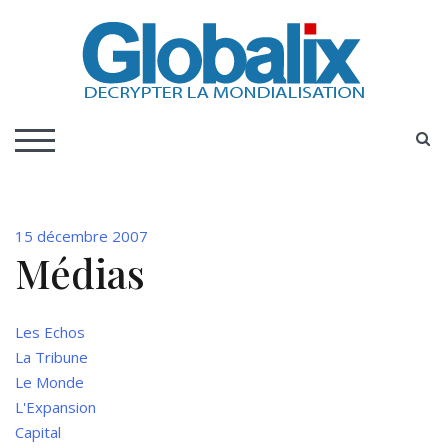
Skip
to
content
DECRYPTER LA MONDIALISATION
Globalix
S
TOGGLE MOBILE MENU
15 décembre 2007
Médias
Les Echos
La Tribune
Le Monde
L'Expansion
Capital