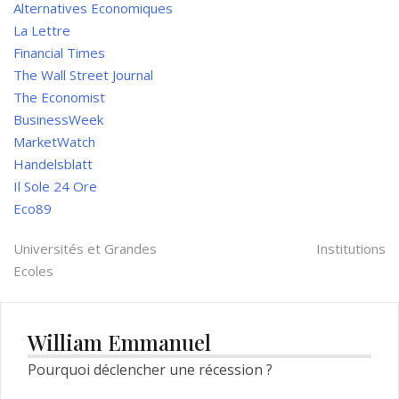
Alternatives Economiques
La Lettre
Financial Times
The Wall Street Journal
The Economist
BusinessWeek
MarketWatch
Handelsblatt
Il Sole 24 Ore
Eco89
Navigation
Universités et Grandes
Institutions
Ecoles
de
l’article
William Emmanuel
Pourquoi déclencher une récession ?