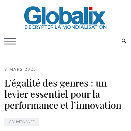
Skip
to
content
DECRYPTER LA MONDIALISATION
Globalix
S
TOGGLE MOBILE MENU
8 MARS 2025
L’égalité des genres : un
levier essentiel pour la
performance et l’innovation
GOUVERNANCE