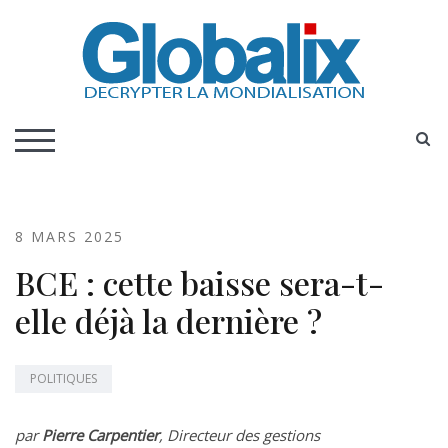
Skip
to
content
DECRYPTER LA MONDIALISATION
Globalix
S
TOGGLE MOBILE MENU
8 MARS 2025
BCE : cette baisse sera-t-
elle déjà la dernière ?
POLITIQUES
par
Pierre Carpentier
, Directeur des gestions