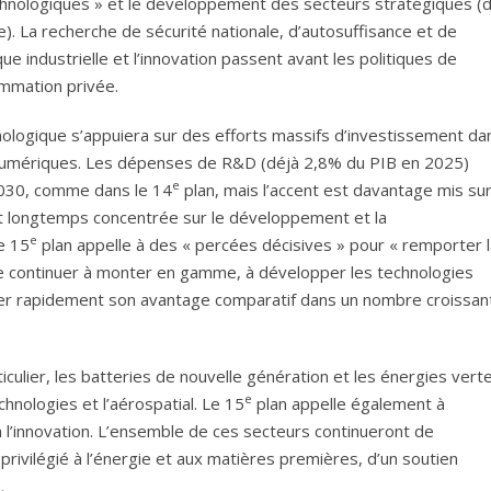
chnologiques » et le développement des secteurs stratégiques (
). La recherche de sécurité nationale, d’autosuffisance et de
ue industrielle et l’innovation passent avant les politiques de
ommation privée.
ologique s’appuiera sur des efforts massifs d’investissement da
es numériques. Les dépenses de R&D (déjà 2,8% du PIB en 2025)
e
2030, comme dans le 14
plan, mais l’accent est davantage mis sur
st longtemps concentrée sur le développement et la
e
e 15
plan appelle à des « percées décisives » pour « remporter l
pte continuer à monter en gamme, à développer les technologies
olider rapidement son avantage comparatif dans un nombre croissan
iculier, les batteries de nouvelle génération et les énergies vert
e
chnologies et l’aérospatial. Le 15
plan appelle également à
à l’innovation. L’ensemble de ces secteurs continueront de
privilégié à l’énergie et aux matières premières, d’un soutien
.