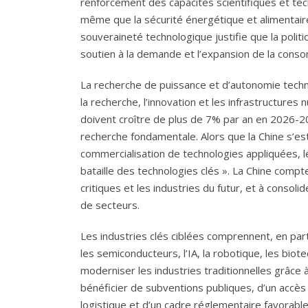
renforcement des capacités scientifiques et te
même que la sécurité énergétique et alimentaire
souveraineté technologique justifie que la politiq
soutien à la demande et l’expansion de la cons
La recherche de puissance et d’autonomie techn
la recherche, l’innovation et les infrastructur
doivent croître de plus de 7% par an en 2026-
recherche fondamentale. Alors que la Chine s’e
commercialisation de technologies appliquées, l
bataille des technologies clés ». La Chine com
critiques et les industries du futur, et à cons
de secteurs.
Les industries clés ciblées comprennent, en part
les semiconducteurs, l’IA, la robotique, les biote
moderniser les industries traditionnelles grâce 
bénéficier de subventions publiques, d’un accès 
logistique et d’un cadre réglementaire favorable