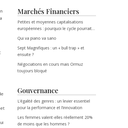
Marchés Financiers
on
a
Petites et moyennes capitalisations
européennes : pourquoi le cycle pourrait
enfin tourner
Qui va piano va sano
Sept Magnifiques : un « bull trap » et
t
ensuite ?
Négociations en cours mais Ormuz
toujours bloqué
Gouvernance
de
L’égalité des genres : un levier essentiel
pour la performance et l’innovation
 et
Les femmes valent-elles réellement 20%
ui
de moins que les hommes ?