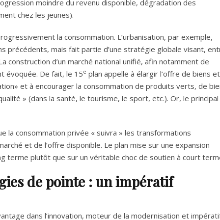
progression moindre du revenu disponible, dégradation des
ent chez les jeunes).
progressivement la consommation. L’urbanisation, par exemple,
ns précédents, mais fait partie d’une stratégie globale visant, ent
. La construction d’un marché national unifié, afin notamment de
e
t évoquée. De fait, le 15
plan appelle à élargir l’offre de biens et
ation» et à encourager la consommation de produits verts, de bi
alité » (dans la santé, le tourisme, le sport, etc.). Or, le principal
que la consommation privée « suivra » les transformations
 marché et de l’offre disponible. Le plan mise sur une expansion
g terme plutôt que sur un véritable choc de soutien à court term
gies de pointe : un impératif
antage dans l’innovation, moteur de la modernisation et impérati