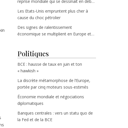
reprise mondiale qui se dessinait en début
d’année
Les Etats-Unis empruntent plus cher à
cause du choc pétrolier
Des signes de ralentissement
kin
économique se multiplient en Europe et
aux Etats-Unis
Politiques
BCE : hausse de taux en juin et ton
« hawkish »
La discrète métamorphose de l’Europe,
portée par cinq moteurs sous-estimés
Économie mondiale et négociations
diplomatiques
Banques centrales : vers un statu quo de
s
la Fed et de la BCE
ns