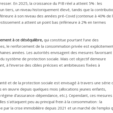
esser. En 2025, la croissance du PIB réel a atteint 5% : les
un tiers, un niveau historiquement élevé, tandis que la contributi
érieure à son niveau des années pré-Covid (contenue à 40% de l
nvestissement a atteint un point bas (inférieure à 2% en termes
lement à ce déséquilibre,
qui constitue pourtant l’une des
ertes, le renforcement de la consommation privée est explicitemen
haines années. Les autorités envisagent des mesures favorisant
n du système de protection sociale. Mais cet objectif demeure
ant, à l’inverse des cibles précises et ambitieuses fixées à
té et de la protection sociale est envisagé à travers une série 
s en œuvre depuis quelques mois (allocations jeunes enfants,
u régime d’assurance-dépendance, etc.). Cependant, ces mesures
es s’attaquent peu au principal frein à la consommation : la
e par la crise immobilière depuis 2021 et un marché de l’emploi q