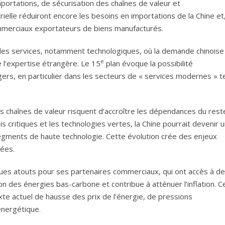
importations, de sécurisation des chaînes de valeur et
ielle réduiront encore les besoins en importations de la Chine et
ommerciaux exportateurs de biens manufacturés.
les services, notamment technologiques, où la demande chinoise
e
l’expertise étrangère. Le 15
plan évoque la possibilité
ers, en particulier dans les secteurs de « services modernes » t
s chaînes de valeur risquent d’accroître les dépendances du rest
s critiques et les technologies vertes, la Chine pourrait devenir 
egments de haute technologie. Cette évolution crée des enjeux
ées.
ues atouts pour ses partenaires commerciaux, qui ont accès à d
tion des énergies bas-carbone et contribue à atténuer l’inflation. C
xte actuel de hausse des prix de l’énergie, de pressions
 énergétique.