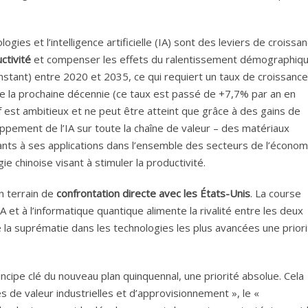
ogies et l’intelligence artificielle (IA) sont des leviers de croissa
ctivité
et compenser les effets du ralentissement démographiqu
onstant) entre 2020 et 2035, ce qui requiert un taux de croissance
 la prochaine décennie (ce taux est passé de +7,7% par an en
est ambitieux et ne peut être atteint que grâce à des gains de
loppement de l’IA sur toute la chaîne de valeur – des matériaux
ants à ses applications dans l’ensemble des secteurs de l’économ
ie chinoise visant à stimuler la productivité.
n terrain de
confrontation directe avec les États-Unis
. La course
IA et à l’informatique quantique alimente la rivalité entre les deux
e la suprématie dans les technologies les plus avancées une prior
cipe clé du nouveau plan quinquennal, une priorité absolue. Cela
es de valeur industrielles et d’approvisionnement », le «