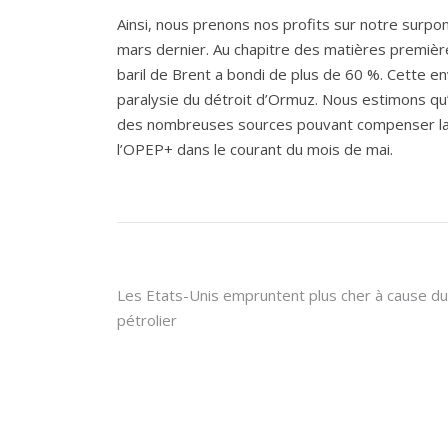
Ainsi, nous prenons nos profits sur notre surp
mars dernier. Au chapitre des matières première
baril de Brent a bondi de plus de 60 %. Cette en
paralysie du détroit d’Ormuz. Nous estimons qu
des nombreuses sources pouvant compenser la c
l’OPEP+ dans le courant du mois de mai.
Navigation
Les Etats-Unis empruntent plus cher à cause du
pétrolier
de
l’article