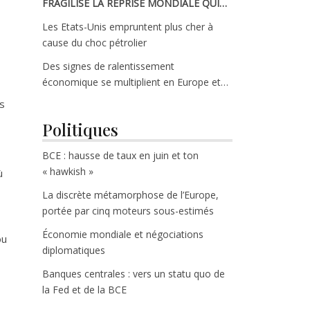
FRAGILISE LA REPRISE MONDIALE QUI
SE DESSINAIT EN DÉBUT D’ANNÉE
Les Etats-Unis empruntent plus cher à
cause du choc pétrolier
Des signes de ralentissement
économique se multiplient en Europe et
aux Etats-Unis
es
Politiques
BCE : hausse de taux en juin et ton
« hawkish »
ù
La discrète métamorphose de l’Europe,
portée par cinq moteurs sous-estimés
Économie mondiale et négociations
ou
diplomatiques
Banques centrales : vers un statu quo de
la Fed et de la BCE