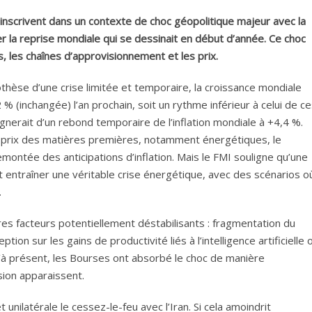
inscrivent dans un contexte de choc géopolitique majeur avec la
er la reprise mondiale qui se dessinait en début d’année. Ce choc
, les chaînes d’approvisionnement et les prix.
othèse d’une crise limitée et temporaire, la croissance mondiale
 % (inchangée) l’an prochain, soit un rythme inférieur à celui de c
erait d’un rebond temporaire de l’inflation mondiale à +4,4 %.
s prix des matières premières, notamment énergétiques, le
emontée des anticipations d’inflation. Mais le FMI souligne qu’une
t entraîner une véritable crise énergétique, avec des scénarios o
.
res facteurs potentiellement déstabilisants : fragmentation du
n sur les gains de productivité liés à l’intelligence artificielle 
’à présent, les Bourses ont absorbé le choc de manière
ion apparaissent.
nilatérale le cessez-le-feu avec l’Iran. Si cela amoindrit