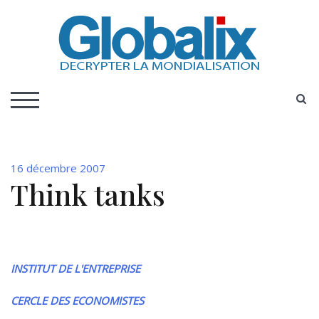
Skip
to
content
DECRYPTER LA MONDIALISATION
Globalix
S
TOGGLE MOBILE MENU
16 décembre 2007
Think tanks
INSTITUT DE L'ENTREPRISE
CERCLE DES ECONOMISTES