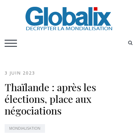
Skip
to
content
DECRYPTER LA MONDIALISATION
Globalix
S
TOGGLE MOBILE MENU
3 JUIN 2023
Thaïlande : après les
élections, place aux
négociations
MONDIALISATION