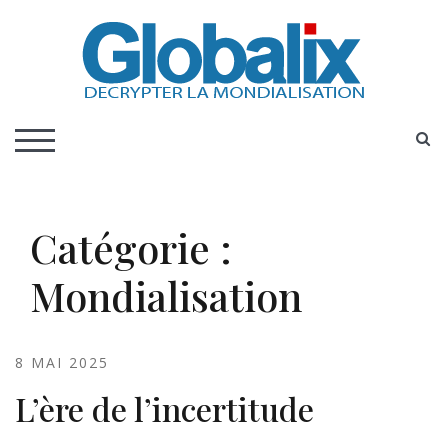
Skip
to
content
DECRYPTER LA MONDIALISATION
Globalix
S
TOGGLE MOBILE MENU
Catégorie :
Mondialisation
8 MAI 2025
L’ère de l’incertitude