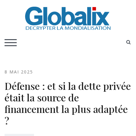
Skip
to
content
DECRYPTER LA MONDIALISATION
Globalix
S
TOGGLE MOBILE MENU
8 MAI 2025
Défense : et si la dette privée
était la source de
financement la plus adaptée
?