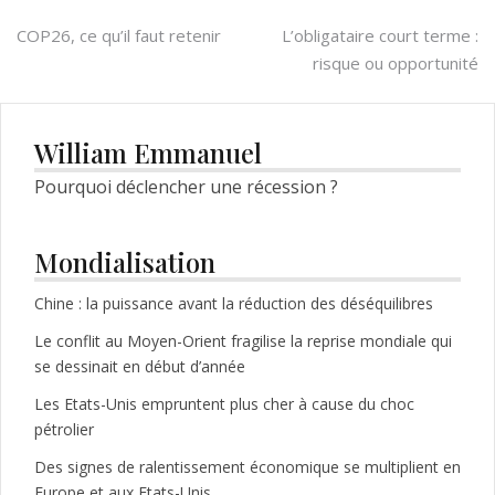
Navigation
COP26, ce qu’il faut retenir
L’obligataire court terme :
risque ou opportunité
de
l’article
William Emmanuel
Pourquoi déclencher une récession ?
Mondialisation
Chine : la puissance avant la réduction des déséquilibres
Le conflit au Moyen-Orient fragilise la reprise mondiale qui
se dessinait en début d’année
Les Etats-Unis empruntent plus cher à cause du choc
pétrolier
Des signes de ralentissement économique se multiplient en
Europe et aux Etats-Unis