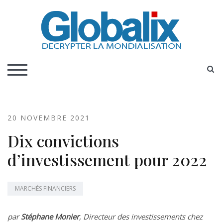
Skip
to
content
DECRYPTER LA MONDIALISATION
Globalix
S
TOGGLE MOBILE MENU
20 NOVEMBRE 2021
Dix convictions
d’investissement pour 2022
MARCHÉS FINANCIERS
par
Stéphane Monier
, Directeur des investissements chez