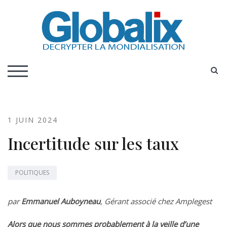
Skip
to
content
DECRYPTER LA MONDIALISATION
Globalix
S
TOGGLE MOBILE MENU
1 JUIN 2024
Incertitude sur les taux
POLITIQUES
par
Emmanuel Auboyneau
, Gérant associé chez Amplegest
Alors que nous sommes probablement à la veille d’une