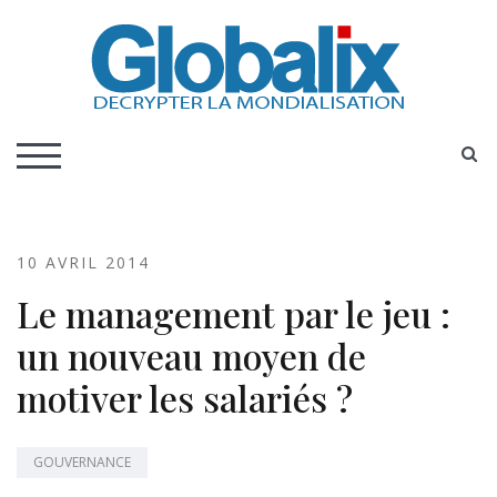
Skip
to
content
DECRYPTER LA MONDIALISATION
Globalix
S
TOGGLE MOBILE MENU
10 AVRIL 2014
Le management par le jeu :
un nouveau moyen de
motiver les salariés ?
GOUVERNANCE