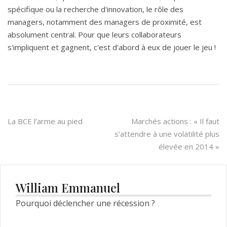
spécifique ou la recherche d'innovation, le rôle des
managers, notamment des managers de proximité, est
absolument central. Pour que leurs collaborateurs
s'impliquent et gagnent, c'est d'abord à eux de jouer le jeu !
Navigation
La BCE l’arme au pied
Marchés actions : « Il faut
s’attendre à une volatilité plus
de
élevée en 2014 »
l’article
William Emmanuel
Pourquoi déclencher une récession ?